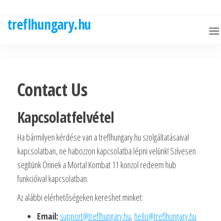
Skip
to
treflhungary.hu
the
content
Contact Us
Kapcsolatfelvétel
Ha bármilyen kérdése van a treflhungary.hu szolgáltatásaival
kapcsolatban, ne habozzon kapcsolatba lépni velünk! Szívesen
segítünk Önnek a Mortal Kombat 11 konzol redeem hub
funkcióival kapcsolatban.
Az alábbi elérhetőségeken kereshet minket:
Email:
support@treflhungary.hu
,
hello@treflhungary.hu