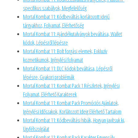
specifikus szabályok, Megfelelőség
Mortal Kombat 11: Kódbeváltás korlátozott idejű
tárgyakhoz, Folyamat, Elérhetőség
Mortal Kombat 11: Ajándékutalványok beváltása, Wallet
kódok, Lépésről lépésre
Mortal Kombat 11: Bolt forgási elemek, Exkluzív
kozmetikumok, Igénylési folyamat
Mortal Kombat 11: DLC kódok beváltása, Lépésről
lépésre, Gyakori problémák
Mortal Kombat 11: Kombat Pack 1 Részletek, Igénylési
Folyamat, Elérhető Karakterek
Mortal Kombat 11: Kombat Pack Promóciós Ajánlatok,
Igénylési Időszakok, Korlátozott Ideig Elérhető Tartalom
Mortal Kombat 11: Kódbeváltási hibák, Hogyan javítsuk ki,
Ügyfélszolgálat
Mortal Kombat 11: Kombat Pack Karakter Egyensúly,