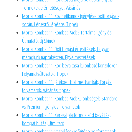
Termékek elérhetősége, Vásárlás
Mortal Kombat 11: Kozmetikumok igénylése boltforgások
során, Lépésről lépésre, Tippek
Mortal Kombat 11: Kombat Pack 3 Tartalma, Igénylés
Útmutató, Új Skinek
Mortal Kombat 11: Bolt forgási értesítések, Hogyan
maradjunk naprakészen, Figyelmeztetések
Mortal Kombat 11: Kód beváltása különböző konzolokon,
Folyamatváltozatok, Tippek
Mortal Kombat 11: Játékbeli bolt mechanikák, Forgási
folyamatok, Vásárlási tippek
Mortal Kombat 11: Kombat Pack Különbségek, Standard
vs Premium, Igénylési Folyamatok
Mortal Kombat 11: Keresztplatformos kód beváltás,
Kompatibilitás, Útmutató
Mortal Kombat 11: Vásárlások időzítése boltforgatások