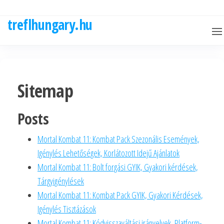
Skip
to
treflhungary.hu
the
content
Sitemap
Posts
Mortal Kombat 11: Kombat Pack Szezonális Események,
Igénylés Lehetőségek, Korlátozott Idejű Ajánlatok
Mortal Kombat 11: Bolt forgási GYIK, Gyakori kérdések,
Tárgyigénylések
Mortal Kombat 11: Kombat Pack GYIK, Gyakori Kérdések,
Igénylés Tisztázások
Mortal Kombat 11: Kódvisszaváltási irányelvek, Platform-