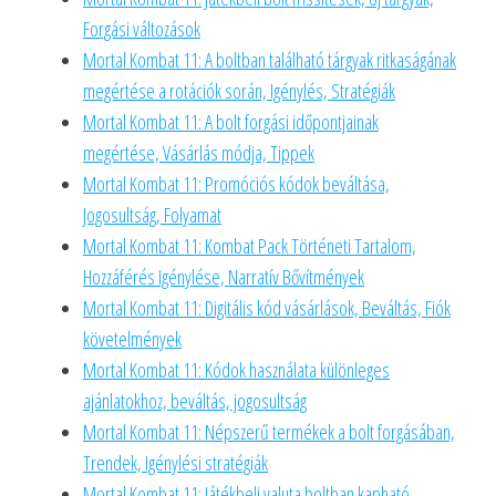
Forgási változások
Mortal Kombat 11: A boltban található tárgyak ritkaságának
megértése a rotációk során, Igénylés, Stratégiák
Mortal Kombat 11: A bolt forgási időpontjainak
megértése, Vásárlás módja, Tippek
Mortal Kombat 11: Promóciós kódok beváltása,
Jogosultság, Folyamat
Mortal Kombat 11: Kombat Pack Történeti Tartalom,
Hozzáférés Igénylése, Narratív Bővítmények
Mortal Kombat 11: Digitális kód vásárlások, Beváltás, Fiók
követelmények
Mortal Kombat 11: Kódok használata különleges
ajánlatokhoz, beváltás, jogosultság
Mortal Kombat 11: Népszerű termékek a bolt forgásában,
Trendek, Igénylési stratégiák
Mortal Kombat 11: Játékbeli valuta boltban kapható