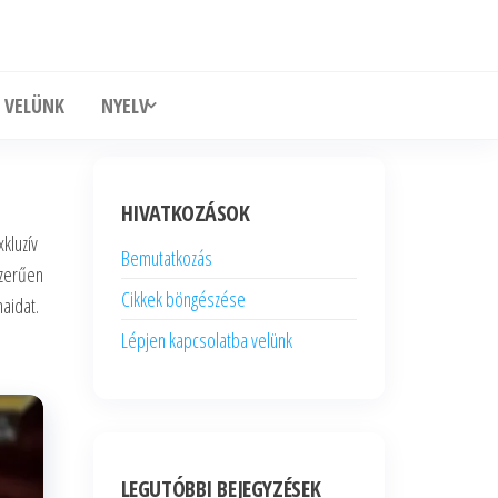
 VELÜNK
NYELV
HIVATKOZÁSOK
kluzív
Bemutatkozás
szerűen
Cikkek böngészése
aidat.
Lépjen kapcsolatba velünk
LEGUTÓBBI BEJEGYZÉSEK