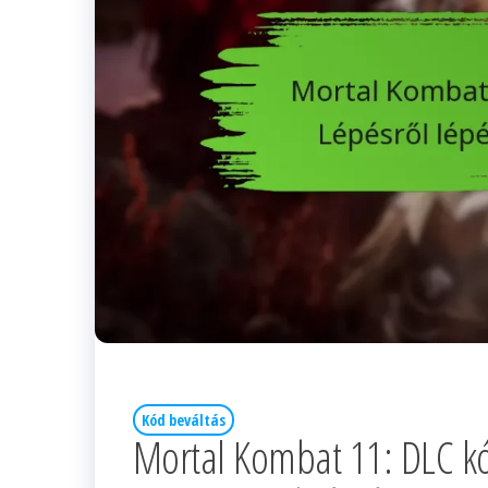
Kód beváltás
Mortal Kombat 11: DLC kó