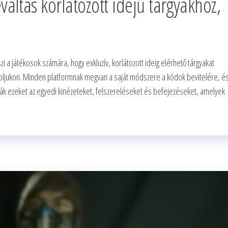
ltás korlátozott idejű tárgyakhoz,
 a játékosok számára, hogy exkluzív, korlátozott ideig elérhető tárgyakat
zoljukon. Minden platformnak megvan a saját módszere a kódok bevitelére, é
sák ezeket az egyedi kinézeteket, felszereléseket és befejezéseket, amelyek