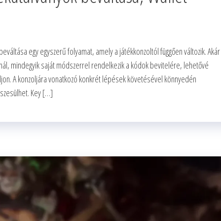
váltása egy egyszerű folyamat, amely a játékkonzoltól függően változik. Akár
nál, mindegyik saját módszerrel rendelkezik a kódok bevitelére, lehetővé
oljon. A konzoljára vonatkozó konkrét lépések követésével könnyedén
észesülhet. Key […]