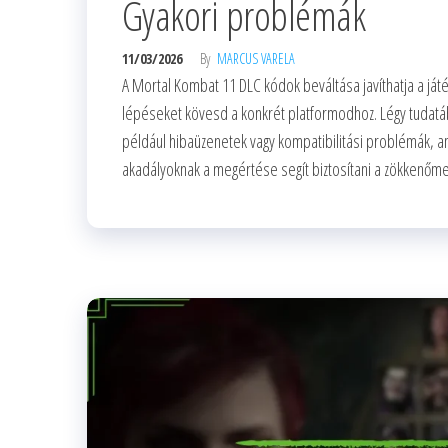
Gyakori problémák
11/03/2026
By
MARCUS VARELA
A Mortal Kombat 11 DLC kódok beváltása javíthatja a ját
lépéseket kövesd a konkrét platformodhoz. Légy tudatá
például hibaüzenetek vagy kompatibilitási problémák, am
akadályoknak a megértése segít biztosítani a zökkenőm