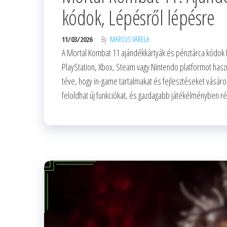
kódok, Lépésről lépésre
11/03/2026
By
MARCUS VARELA
A Mortal Kombat 11 ajándékkártyák és pénztárca kódok be
PlayStation, Xbox, Steam vagy Nintendo platformot hasz
téve, hogy in-game tartalmakat és fejlesztéseket vásár
feloldhat új funkciókat, és gazdagabb játékélményben r