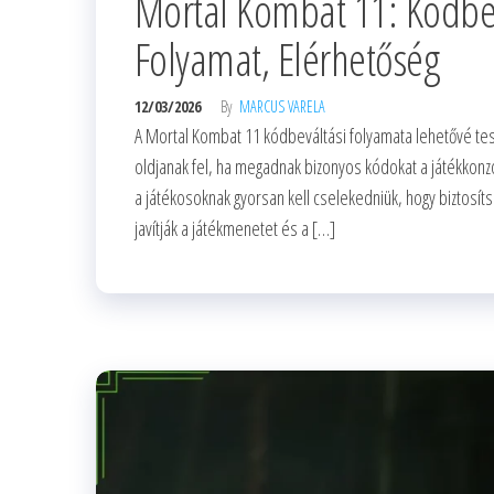
Mortal Kombat 11: Kódbevá
Folyamat, Elérhetőség
12/03/2026
By
MARCUS VARELA
A Mortal Kombat 11 kódbeváltási folyamata lehetővé teszi
oldjanak fel, ha megadnak bizonyos kódokat a játékkon
a játékosoknak gyorsan kell cselekedniük, hogy biztosít
javítják a játékmenetet és a […]