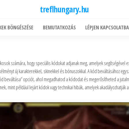
treflhungary.hu
KEK BÖNGÉSZÉSE
BEMUTATKOZÁS
LÉPJEN KAPCSOLATBA
ékosok számára, hogy speciális kódokat adjanak meg, amelyek segítségével ex
átékélményt új karakterekkel, skinekkel és bónuszokkal. A kód beváltásához egy
Kód beváltása” opciót, ahol megadhatod a kódodat és megerősítheted a jutalm
k, mint például lejárt kódok vagy technikai hibák, amelyek akadályozhatják a