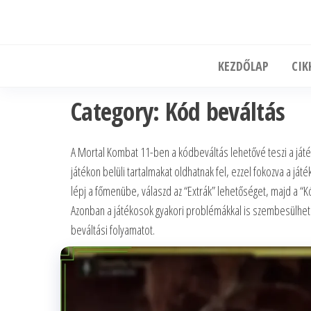
Skip
to
the
KEZDŐLAP
CIK
content
Category:
Kód beváltás
A Mortal Kombat 11-ben a kódbeváltás lehetővé teszi a ját
játékon belüli tartalmakat oldhatnak fel, ezzel fokozva a j
lépj a főmenübe, válaszd az “Extrák” lehetőséget, majd a “
Azonban a játékosok gyakori problémákkal is szembesülhetne
beváltási folyamatot.