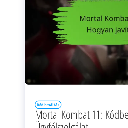
Kód beváltás
Mortal Kombat 11: Kódbevá
Ügyfélszolgálat