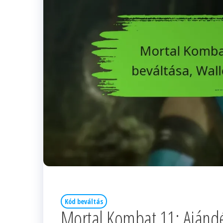
Kód beváltás
Mortal Kombat 11: Ajándé