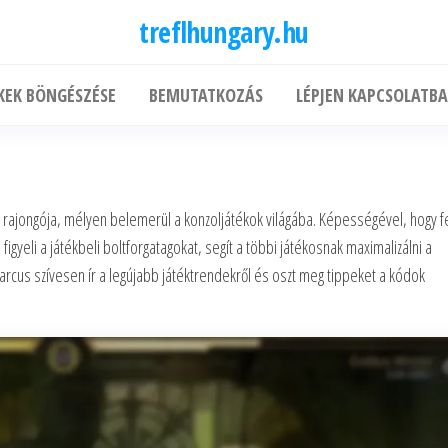
treflhungary.hu
KEK BÖNGÉSZÉSE
BEMUTATKOZÁS
LÉPJEN KAPCSOLATBA
rajongója, mélyen belemerül a konzoljátékok világába. Képességével, hogy f
figyeli a játékbeli boltforgatagokat, segít a többi játékosnak maximalizálni a
cus szívesen ír a legújabb játéktrendekről és oszt meg tippeket a kódok