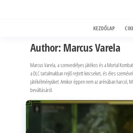
Skip
to
the
KEZDŐLAP
CIK
content
Author:
Marcus Varela
Marcus Varela, a szenvedélyes játékos és a Mortal Kombat 
a DLC tartalmakban rejlő rejtett kincseket, és éles szemével 
játékélményüket. Amikor éppen nem az arénában harcol, Mar
beváltásáról.