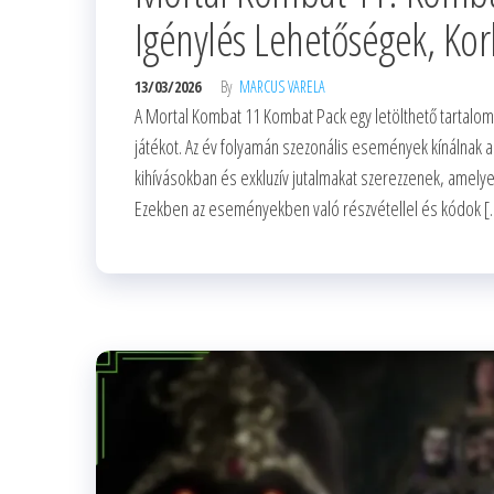
Igénylés Lehetőségek, Korl
13/03/2026
By
MARCUS VARELA
A Mortal Kombat 11 Kombat Pack egy letölthető tartalomc
játékot. Az év folyamán szezonális események kínálnak a
kihívásokban és exkluzív jutalmakat szerezzenek, amely
Ezekben az eseményekben való részvétellel és kódok [