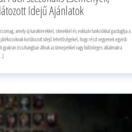
átozott Idejű Ajánlatok
somag, amely új karakterekkel, skinekkel és exkluzív funkciókkal gazdagítja a
 játékosoknak korlátozott idejű lehetőségeket, hogy részt vegyenek egyedi
ek gyakran összhangban állnak az ünnepekkel vagy különleges alkalmakra.
…]