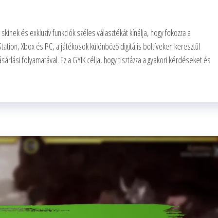
kinek és exkluzív funkciók széles választékát kínálja, hogy fokozza a
tation, Xbox és PC, a játékosok különböző digitális boltíveken keresztül
árlási folyamatával. Ez a GYIK célja, hogy tisztázza a gyakori kérdéseket és