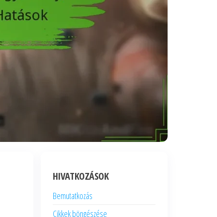
HIVATKOZÁSOK
Bemutatkozás
Cikkek böngészése