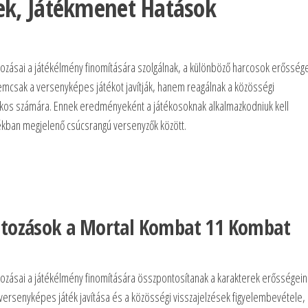
ek, Játékmenet Hatások
ozásai a játékélmény finomítására szolgálnak, a különböző harcosok erősség
emcsak a versenyképes játékot javítják, hanem reagálnak a közösségi
átékos számára. Ennek eredményeként a játékosoknak alkalmazkodniuk kell
átékban megjelenő csúcsrangú versenyzők között.
ltozások a Mortal Kombat 11 Kombat
ozásai a játékélmény finomítására összpontosítanak a karakterek erősségei
 a versenyképes játék javítása és a közösségi visszajelzések figyelembevétele,