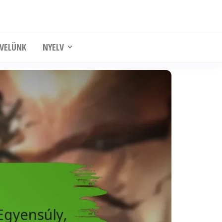
 VELÜNK
NYELV