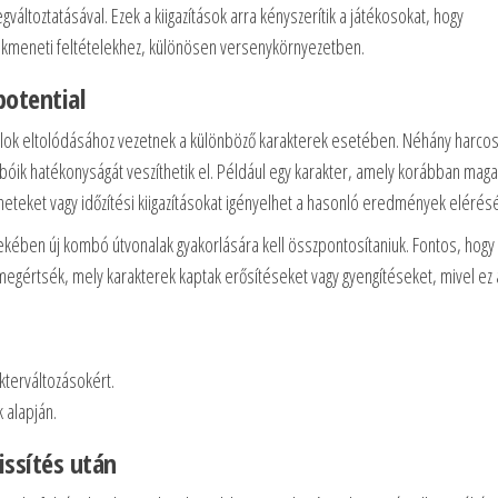
ltoztatásával. Ezek a kiigazítások arra kényszerítik a játékosokat, hogy
átékmeneti feltételekhez, különösen versenykörnyezetben.
potential
álok eltolódásához vezetnek a különböző karakterek esetében. Néhány harcos
k hatékonyságát veszíthetik el. Például egy karakter, amely korábban mag
teket vagy időzítési kiigazításokat igényelhet a hasonló eredmények elérés
kében új kombó útvonalak gyakorlására kell összpontosítaniuk. Fontos, hogy
egértsék, mely karakterek kaptak erősítéseket vagy gyengítéseket, mivel ez 
kterváltozásokért.
 alapján.
issítés után