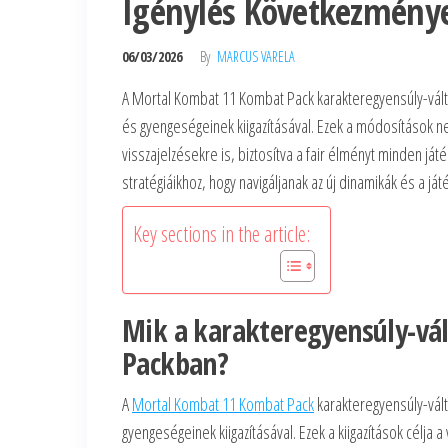
Igénylés Következmény
06/03/2026
By
MARCUS VARELA
A Mortal Kombat 11 Kombat Pack karakteregyensúly-vált
és gyengeségeinek kiigazításával. Ezek a módosítások n
visszajelzésekre is, biztosítva a fair élményt minden j
stratégiáikhoz, hogy navigáljanak az új dinamikák és a j
Key sections in the article:
Mik a karakteregyensúly-vá
Packban?
A
Mortal Kombat 11 Kombat Pack
karakteregyensúly-vált
gyengeségeinek kiigazításával. Ezek a kiigazítások célja