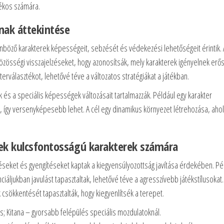
tékos számára.
nak áttekintése
lönböző karakterek képességeit, sebzését és védekezési lehetőségeit érintik. 
közösségi visszajelzéseket, hogy azonosítsák, mely karakterek igényelnek erős
kterválasztékot, lehetővé téve a változatos stratégiákat a játékban.
k és a speciális képességek változásait tartalmazzák. Például egy karakter
, így versenyképesebb lehet. A cél egy dinamikus környezet létrehozása, ahol
sek kulcsfontosságú karakterek számára
téseket és gyengítéseket kaptak a kiegyensúlyozottság javítása érdekében. Pé
iáljukban javulást tapasztaltak, lehetővé téve a agresszívebb játékstílusokat.
csökkentését tapasztalták, hogy kiegyenlítsék a terepet.
 Kitana – gyorsabb felépülés speciális mozdulatoknál.