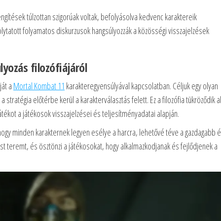
ngítések túlzottan szigorúak voltak, befolyásolva kedvenc karaktereik
lytatott folyamatos diskurzusok hangsúlyozzák a közösségi visszajelzések
yozás filozófiájáról
ját a
Mortal Kombat 11
karakteregyensúlyával kapcsolatban. Céljuk egy olyan
stratégia előtérbe kerül a karakterválasztás felett. Ez a filozófia tükröződik 
átékot a játékosok visszajelzései és teljesítményadatai alapján.
k, hogy minden karakternek legyen esélye a harcra, lehetővé téve a gazdagabb 
t teremt, és ösztönzi a játékosokat, hogy alkalmazkodjanak és fejlődjenek a