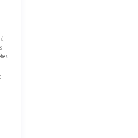
 új
as
éhez.
a