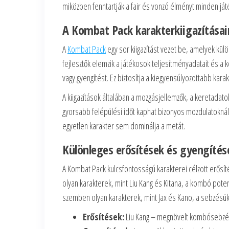
miközben fenntartják a fair és vonzó élményt minden já
A Kombat Pack karakterkiigazításai
A
Kombat Pack
egy sor kiigazítást vezet be, amelyek kü
fejlesztők elemzik a játékosok teljesítményadatait és a 
vagy gyengítést. Ez biztosítja a kiegyensúlyozottabb kara
A kiigazítások általában a mozgásjellemzők, a keretadato
gyorsabb felépülési időt kaphat bizonyos mozdulatoknál
egyetlen karakter sem dominálja a metát.
Különleges erősítések és gyengíté
A Kombat Pack kulcsfontosságú karakterei célzott erősí
olyan karakterek, mint Liu Kang és Kitana, a kombó potenc
szemben olyan karakterek, mint Jax és Kano, a sebzésük 
Erősítések:
Liu Kang – megnövelt kombósebzés;