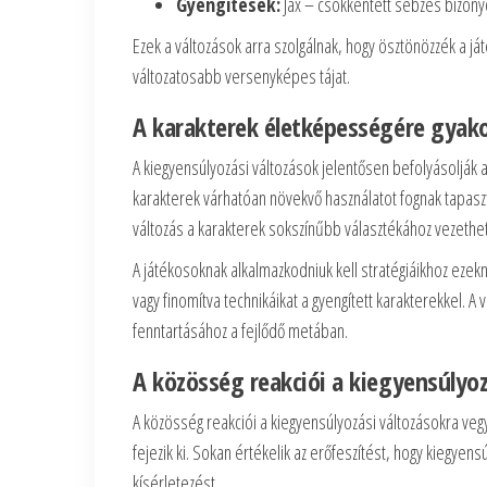
Gyengítések:
Jax – csökkentett sebzés bizon
Ezek a változások arra szolgálnak, hogy ösztönözzék a já
változatosabb versenyképes tájat.
A karakterek életképességére gyako
A kiegyensúlyozási változások jelentősen befolyásolják 
karakterek várhatóan növekvő használatot fognak tapaszt
változás a karakterek sokszínűbb választékához vezethet
A játékosoknak alkalmazkodniuk kell stratégiáikhoz ezekn
vagy finomítva technikáikat a gyengített karakterekkel
fenntartásához a fejlődő metában.
A közösség reakciói a kiegyensúlyoz
A közösség reakciói a kiegyensúlyozási változásokra vegy
fejezik ki. Sokan értékelik az erőfeszítést, hogy kiegye
kísérletezést.