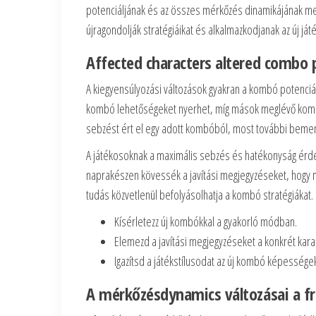
potenciáljának és az összes mérkőzés dinamikájának megvá
újragondolják stratégiáikat és alkalmazkodjanak az új j
Affected characters altered combo 
A kiegyensúlyozási változások gyakran a kombó potenci
kombó lehetőségeket nyerhet, míg mások meglévő kombói
sebzést ért el egy adott kombóból, most további bemene
A játékosoknak a maximális sebzés és hatékonyság érde
naprakészen kövessék a javítási megjegyzéseket, hogy m
tudás közvetlenül befolyásolhatja a kombó stratégiákat.
Kísérletezz új kombókkal a gyakorló módban.
Elemezd a javítási megjegyzéseket a konkrét kara
Igazítsd a játékstílusodat az új kombó képességek
A mérkőzésdynamics változásai a fr