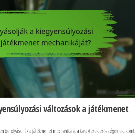
yensúlyozási változások a játékmenet
sen befolyásolják a játékmenet mechanikáját a karakterek erősségeinek, kom