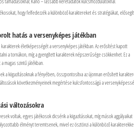
yos támadásoknál; Kano – lassabb keretadatok kulcsmozdulatoknál.
tékosokat, hogy felfedezzék a különböző karaktereket és stratégiákat, elősegít
rolt hatás a versenyképes játékban
a karakterek életképességét a versenyképes játékban. Az erősítést kapott
alni a tornákon, míg a gyengített karakterek népszerűsége csökkenhet. Ez a
 a magas szintű játékban.
ek a kiigazításoknak a fényében, összpontosítva az újonnan erősített karakter
. A változások következményeinek megértése kulcsfontosságú a versenyképess
ási változásokra
esek voltak, egyes játékosok dicsérik a kiigazításokat, míg mások aggályaikat
nsúlyozottabb élményt teremtsenek, mivel ez ösztönzi a különböző karakterekke