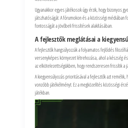
Ugyanakkor egyes játékosok úgy érzik, hogy bizonyos gye
játszhatóságát. A fórumokon és a közösségi médiában fo
fontosságát a jövőbeli frissítések alakításában.
A fejlesztők meglátásai a kiegyensúl
A fejlesztők hangsúlyozzák a folyamatos fejlődés filozófiá
versenyképes környezet létrehozása, ahol a készség és a 
az elkötelezettségükben, hogy rendszeresen frissítik a j
A kiegyensúlyozás prioritásával a fejlesztők azt reméli
vonzóbb játékélményt. Ez a megközelítés közösségi érzés
játékban.