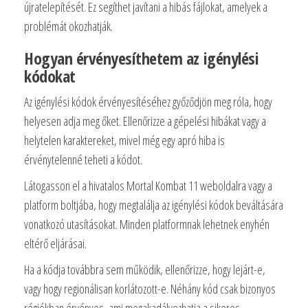
újratelepítését. Ez segíthet javítani a hibás fájlokat, amelyek a
problémát okozhatják.
Hogyan érvényesíthetem az igénylési
kódokat
Az igénylési kódok érvényesítéséhez győződjön meg róla, hogy
helyesen adja meg őket. Ellenőrizze a gépelési hibákat vagy a
helytelen karaktereket, mivel még egy apró hiba is
érvénytelenné teheti a kódot.
Látogasson el a hivatalos Mortal Kombat 11 weboldalra vagy a
platform boltjába, hogy megtalálja az igénylési kódok beváltására
vonatkozó utasításokat. Minden platformnak lehetnek enyhén
eltérő eljárásai.
Ha a kódja továbbra sem működik, ellenőrizze, hogy lejárt-e,
vagy hogy regionálisan korlátozott-e. Néhány kód csak bizonyos
régiókban érvényes, ami megakadályozhatja a sikeres