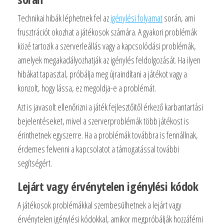
Technikai hibák léphetnek fel az
igénylési folyamat
során, ami
frusztrációt okozhat a játékosok számára. A gyakori problémák
közé tartozik a szerverleállás vagy a kapcsolódási problémák,
amelyek megakadályozhatják az igénylés feldolgozását. Ha ilyen
hibákat tapasztal, próbálja meg újraindítani a játékot vagy a
konzolt, hogy lássa, ez megoldja-e a problémát.
Azt is javasolt ellenőrizni a játék fejlesztőitől érkező karbantartási
bejelentéseket, mivel a szerverproblémák több játékost is
érinthetnek egyszerre. Ha a problémák továbbra is fennállnak,
érdemes felvenni a kapcsolatot a támogatással további
segítségért.
Lejárt vagy érvénytelen igénylési kódok
A játékosok problémákkal szembesülhetnek a lejárt vagy
érvénytelen igénylési kódokkal, amikor megpróbálják hozzáférni