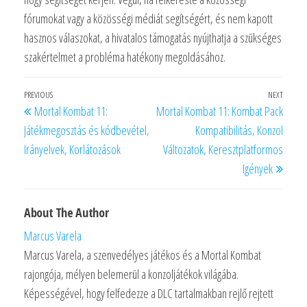
fórumokat vagy a közösségi médiát segítségért, és nem kapott
hasznos válaszokat, a hivatalos támogatás nyújthatja a szükséges
szakértelmet a probléma hatékony megoldásához.
Post
Previous
PREVIOUS
NEXT
Next
Mortal Kombat 11:
Mortal Kombat 11: Kombat Pack
navigation
Post
Post
Játékmegosztás és kódbevétel,
Kompatibilitás, Konzol
Irányelvek, Korlátozások
Változatok, Keresztplatformos
Igények
About The Author
Marcus Varela
Marcus Varela, a szenvedélyes játékos és a Mortal Kombat
rajongója, mélyen belemerül a konzoljátékok világába.
Képességével, hogy felfedezze a DLC tartalmakban rejlő rejtett