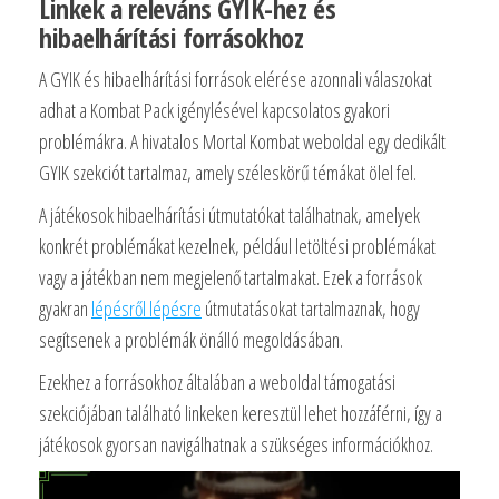
Linkek a releváns GYIK-hez és
hibaelhárítási forrásokhoz
A GYIK és hibaelhárítási források elérése azonnali válaszokat
adhat a Kombat Pack igénylésével kapcsolatos gyakori
problémákra. A hivatalos Mortal Kombat weboldal egy dedikált
GYIK szekciót tartalmaz, amely széleskörű témákat ölel fel.
A játékosok hibaelhárítási útmutatókat találhatnak, amelyek
konkrét problémákat kezelnek, például letöltési problémákat
vagy a játékban nem megjelenő tartalmakat. Ezek a források
gyakran
lépésről lépésre
útmutatásokat tartalmaznak, hogy
segítsenek a problémák önálló megoldásában.
Ezekhez a forrásokhoz általában a weboldal támogatási
szekciójában található linkeken keresztül lehet hozzáférni, így a
játékosok gyorsan navigálhatnak a szükséges információkhoz.