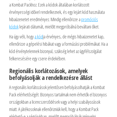
a Kombat Packhoz. Ezek a kódok általában korlátozott
érvényességi idővel rendelkeznek, és egy lejárt kód használata
hibaüzenetet eredményez. Mindig ellenőrizze a
promóciós
kódok
lejárati dátumát, mielőtt megpróbálná beváltani őket.
Ha úgy véli, hogy
a kód
ja érvényes, de mégis hibaüzenetet kap,
ellenőrizze a gépelési hibákat vagy a formázási problémákat. Ha a
kód érvénytelennek bizonyul, szükség lehet az ügyfélszolgálat
felkeresésére egy csere érdekében.
Regionális korlátozások, amelyek
befolyásolják a rendelkezésre állást
A regionális korlátozások jelentősen befolyásolhatják a Kombat
Pack elérhetőségét. Bizonyos tartalmak nem érhetők el bizonyos
országokban a licencszerződések vagy a helyi szabályozások
miatt. A játékosoknak ellenőrizniük kell, hogy a Kombat Pack
elérhető-e a régiójukban, mielőtt megpróbálnák igényelni.