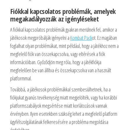
Fiókkal kapcsolatos problémák, amelyek
megakadályozzák az igényléseket
A fiókkal kapcsolatos problémák gyakran merülnek fel, amikor a
játékosok megpróbálják igényelni a
Kombat Pack
ot. Ez magában
foglalhat olyan problémákat, mint például, hogy a játékhoz nem a
megfelelő fiók van összekapcsolva, vagy eltérések a fiók
információiban. Győződjön meg róla, hogy a játékfiókja
megfelelően be van állítva és összekapcsolva van a használt
platformmal.
Továbbá, a játékosok problémákkal szembesülhetnek, ha a
fiókjukat gyanús tevékenység miatt megjelölték, vagy ha korábbi
platformszabályok megsértése miatt korlátozások vannak
érvényben. Ilyen esetekben szükség lehet a megfelelő platform
ügyfélszolgálatának felkeresésére a probléma megoldása