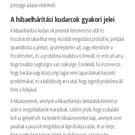
pénzügyi adatai védelmét.
A hibaelhárítási kudarcok gyakori jelei
A hibaelhárítási kudarcok jeleinek felismerése időt és
frusztrációt takaríthat meg. Ha több megoldást próbált ki, például
újraindította a játékot, újratelepítette azt, vagy ellenőrizte a
frissítéseket, és a probléma továbbra is fennáll, ez erős jel arra,
hogy további segítségre van szüksége. Ezenkívül, ha észreveszi,
hogy barátai vagy közösségi tagjai nem tapasztalnak hasonló
problémákat, ez a különbség arra utal, hogy egyedi probléma áll
fenn a fiókjával.
A hibaüzenetek, amelyek a hibaelhárítási útmutatók követése
után is megoldatlanok maradnak, szintén jelzik, hogy eszkalálni
kell az igénylését. Ha konkrét hibaüzeneteket kap, amelyek nem
javulnak a javasolt megoldások kipróbálása után, itt az ideje,
hogy segítséget kérjen. Végül, ha felkereste a közösségi