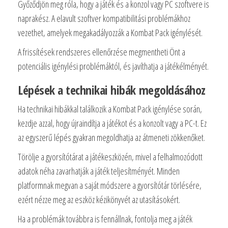
Győződjön meg róla, hogy a játék és a konzol vagy PC szoftvere is
naprakész. A elavult szoftver kompatibilitási problémákhoz
vezethet, amelyek megakadályozzák a Kombat Pack igénylését.
A frissítések rendszeres ellenőrzése megmentheti Önt a
potenciális igénylési problémáktól, és javíthatja a játékélményét.
Lépések a technikai hibák megoldásához
Ha technikai hibákkal találkozik a Kombat Pack igénylése során,
kezdje azzal, hogy újraindítja a játékot és a konzolt vagy a PC-t. Ez
az egyszerű lépés gyakran megoldhatja az átmeneti zökkenőket.
Törölje a gyorsítótárat a játékeszközén, mivel a felhalmozódott
adatok néha zavarhatják a játék teljesítményét. Minden
platformnak megvan a saját módszere a gyorsítótár törlésére,
ezért nézze meg az eszköz kézikönyvét az utasításokért.
Ha a problémák továbbra is fennállnak, fontolja meg a játék