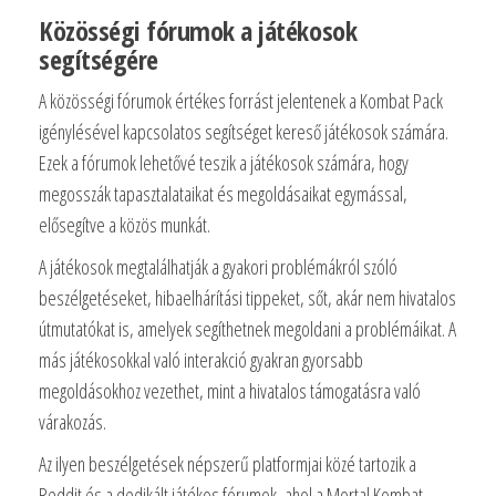
Közösségi fórumok a játékosok
segítségére
A közösségi fórumok értékes forrást jelentenek a Kombat Pack
igénylésével kapcsolatos segítséget kereső játékosok számára.
Ezek a fórumok lehetővé teszik a játékosok számára, hogy
megosszák tapasztalataikat és megoldásaikat egymással,
elősegítve a közös munkát.
A játékosok megtalálhatják a gyakori problémákról szóló
beszélgetéseket, hibaelhárítási tippeket, sőt, akár nem hivatalos
útmutatókat is, amelyek segíthetnek megoldani a problémáikat. A
más játékosokkal való interakció gyakran gyorsabb
megoldásokhoz vezethet, mint a hivatalos támogatásra való
várakozás.
Az ilyen beszélgetések népszerű platformjai közé tartozik a
Reddit és a dedikált játékos fórumok, ahol a Mortal Kombat